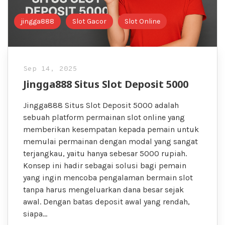
jingga888
Slot Gacor
Slot Online
Sep 14, 2025
Jingga888 Situs Slot Deposit 5000
Jingga888 Situs Slot Deposit 5000 adalah
sebuah platform permainan slot online yang
memberikan kesempatan kepada pemain untuk
memulai permainan dengan modal yang sangat
terjangkau, yaitu hanya sebesar 5000 rupiah.
Konsep ini hadir sebagai solusi bagi pemain
yang ingin mencoba pengalaman bermain slot
tanpa harus mengeluarkan dana besar sejak
awal. Dengan batas deposit awal yang rendah,
siapa…