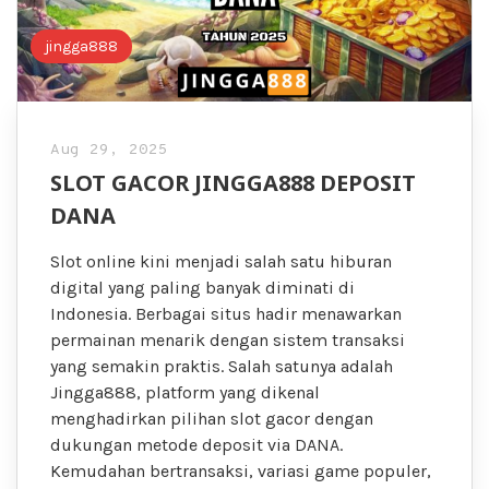
jingga888
Aug 29, 2025
SLOT GACOR JINGGA888 DEPOSIT
DANA
Slot online kini menjadi salah satu hiburan
digital yang paling banyak diminati di
Indonesia. Berbagai situs hadir menawarkan
permainan menarik dengan sistem transaksi
yang semakin praktis. Salah satunya adalah
Jingga888, platform yang dikenal
menghadirkan pilihan slot gacor dengan
dukungan metode deposit via DANA.
Kemudahan bertransaksi, variasi game populer,