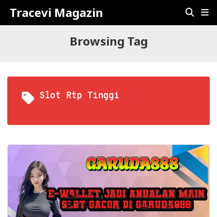
Tracevi Magazin
Browsing Tag
Slot Rtp Tinggi