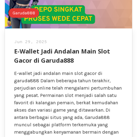
Garuda888
Jun 29, 2025
E-Wallet Jadi Andalan Main Slot
Gacor di Garuda888
E-wallet jadi andalan main slot gacor di
garuda888 Dalam beberapa tahun terakhir,
perjudian online telah mengalami pertumbuhan
yang pesat. Permainan slot menjadi salah satu
favorit di kalangan pemain, berkat kemudahan
akses dan variasi game yang ditawarkan. Di
antara berbagai situs yang ada, Garuda888
muncul sebagai platform terkemuka yang
menggabungkan kenyamanan bermain dengan