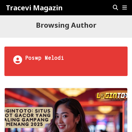
Tracevi Magazin
Browsing Author
Poswp Melodi