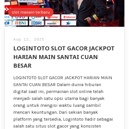
slot maxwin terbaru
Aug 12, 2025
LOGINTOTO SLOT GACOR JACKPOT
HARIAN MAIN SANTAI CUAN
BESAR
LOGINTOTO SLOT GACOR JACKPOT HARIAN MAIN
SANTAI CUAN BESAR Dalam dunia hiburan
digital saat ini, permainan slot online telah
menjadi salah satu opsi utama bagi banyak
orang untuk mengisi waktu luang sambil
mencari keuntungan. Dari sekian banyak
platform yang tersedia, Logintoto hadir sebagai
salah satu situs slot gacor yang konsisten